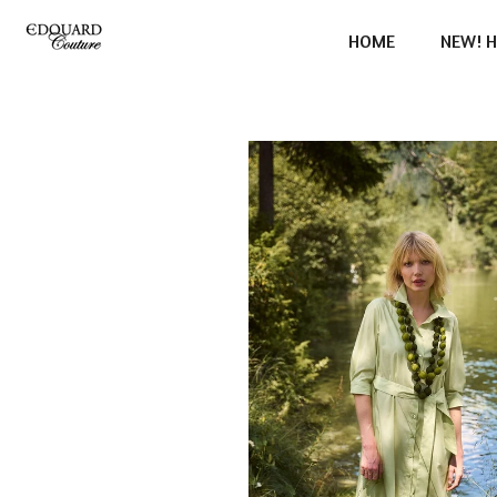
Ga
HOME
NEW! H
direct
naar
de
hoofdinhoud