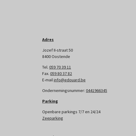
Adres
Jozef II-straat 50
8400 Oostende
Tel.
059 70 39 11
Fax.
059 80 37 82
E-mail
info@edouard.be
Ondernemingsnummer:
0441966345
Parking
Openbare parkings 7/7 en 24/24
Zeeparking