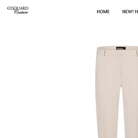
Ga
HOME
NEW! H
direct
naar
de
hoofdinhoud