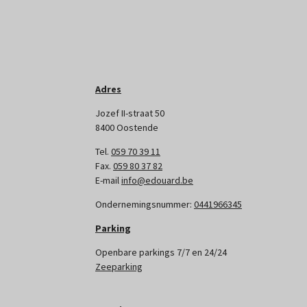
Adres
Jozef II-straat 50
8400 Oostende
Tel.
059 70 39 11
Fax.
059 80 37 82
E-mail
info@edouard.be
Ondernemingsnummer:
0441966345
Parking
Openbare parkings 7/7 en 24/24
Zeeparking