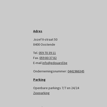
Adres
Jozef II-straat 50
8400 Oostende
Tel.
059 70 39 11
Fax.
059 80 37 82
E-mail
info@edouard.be
Ondernemingsnummer:
0441966345
Parking
Openbare parkings 7/7 en 24/24
Zeeparking