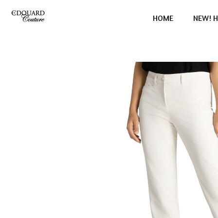
Ga
HOME
NEW! H
direct
naar
de
hoofdinhoud