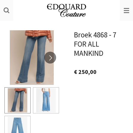
Ga
direct
naar
de
Broek 4868 - 7
hoofdinhoud
FOR ALL
MANKIND
€ 250,00