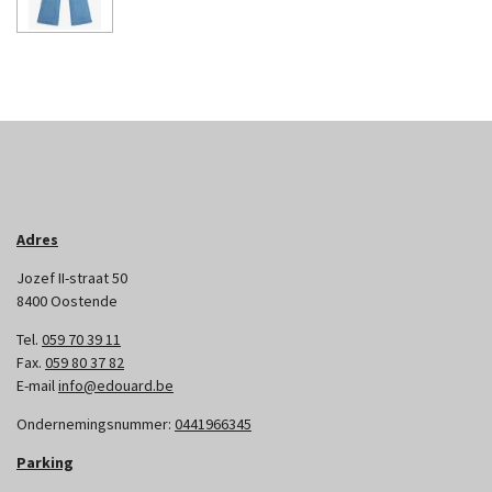
Adres
Jozef II-straat 50
8400 Oostende
Tel.
059 70 39 11
Fax.
059 80 37 82
E-mail
info@edouard.be
Ondernemingsnummer:
0441966345
Parking