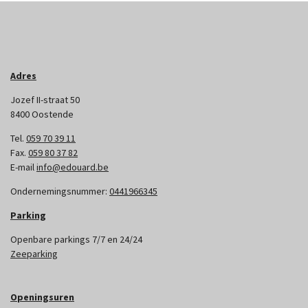
Adres
Jozef II-straat 50
8400 Oostende
Tel.
059 70 39 11
Fax.
059 80 37 82
E-mail
info@edouard.be
Ondernemingsnummer:
0441966345
Parking
Openbare parkings 7/7 en 24/24
Zeeparking
Openingsuren