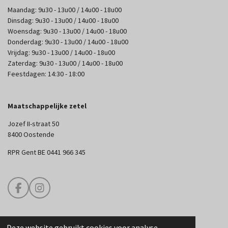
Maandag: 9u30 - 13u00 / 14u00 - 18u00
Dinsdag: 9u30 - 13u00 / 14u00 - 18u00
Woensdag: 9u30 - 13u00 / 14u00 - 18u00
Donderdag: 9u30 - 13u00 / 14u00 - 18u00
Vrijdag: 9u30 - 13u00 / 14u00 - 18u00
Zaterdag: 9u30 - 13u00 / 14u00 - 18u00
Feestdagen: 14:30 - 18:00
Maatschappelijke zetel
Jozef II-straat 50
8400 Oostende
RPR Gent BE 0441 966 345
F
I
a
n
c
s
e
t
Deze website gebruikt cookies voor analyse-