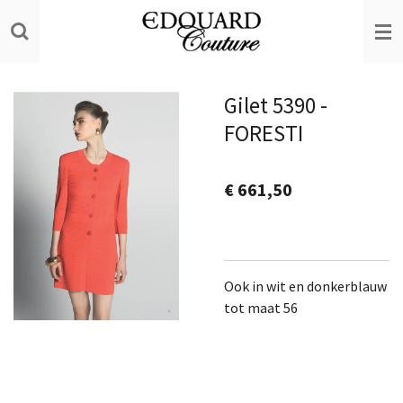
Ga
direct
naar
de
Gilet 5390 -
hoofdinhoud
FORESTI
€ 661,50
Ook in wit en donkerblauw
tot maat 56