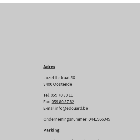
Adres
Jozef II-straat 50
8400 Oostende
Tel.
059 70 39 11
Fax.
059 80 37 82
E-mail
info@edouard.be
Ondernemingsnummer:
0441966345
Parking