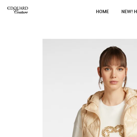
Ga
HOME
NEW! H
direct
naar
de
hoofdinhoud