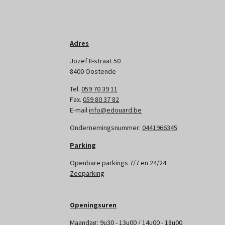
Adres
Jozef II-straat 50
8400 Oostende
Tel.
059 70 39 11
Fax.
059 80 37 82
E-mail
info@edouard.be
Ondernemingsnummer:
0441966345
Parking
Openbare parkings 7/7 en 24/24
Zeeparking
Openingsuren
Maandag: 9u30 - 13u00 / 14u00 - 18u00