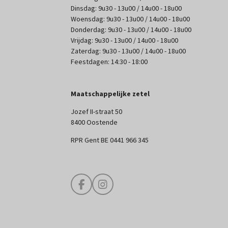
Dinsdag: 9u30 - 13u00 / 14u00 - 18u00
Woensdag: 9u30 - 13u00 / 14u00 - 18u00
Donderdag: 9u30 - 13u00 / 14u00 - 18u00
Vrijdag: 9u30 - 13u00 / 14u00 - 18u00
Zaterdag: 9u30 - 13u00 / 14u00 - 18u00
Feestdagen: 14:30 - 18:00
Maatschappelijke zetel
Jozef II-straat 50
8400 Oostende
RPR Gent BE 0441 966 345
F
I
a
n
c
s
e
t
b
a