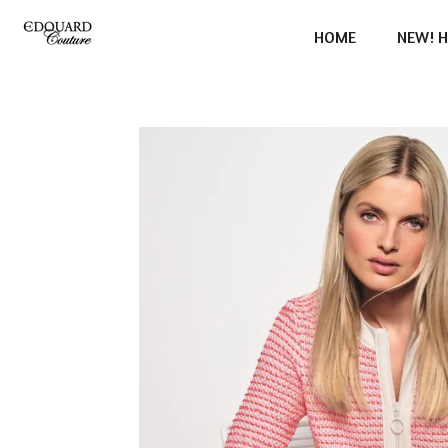
Ga
HOME
NEW! H
direct
naar
de
hoofdinhoud