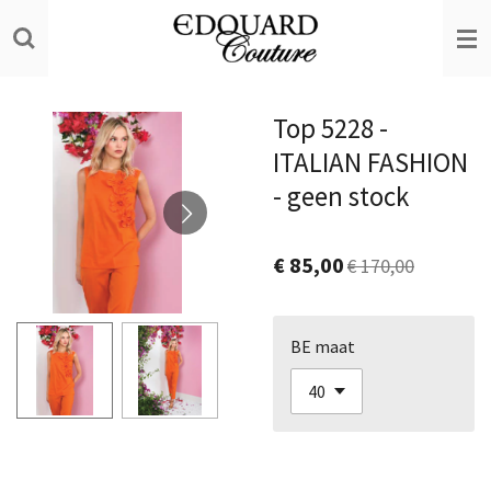
Ga
direct
naar
de
Top 5228 -
hoofdinhoud
ITALIAN FASHION
- geen stock
€ 85,00
€ 170,00
BE maat