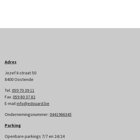
Adres
Jozef II-straat 50
8400 Oostende
Tel.
059 70 39 11
Fax.
059 80 37 82
E-mail
info@edouard.be
Ondernemingsnummer:
0441966345
Parking
Openbare parkings 7/7 en 24/24