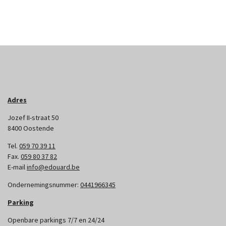
Adres
Jozef II-straat 50
8400 Oostende
Tel.
059 70 39 11
Fax.
059 80 37 82
E-mail
info@edouard.be
Ondernemingsnummer:
0441966345
Parking
Openbare parkings 7/7 en 24/24