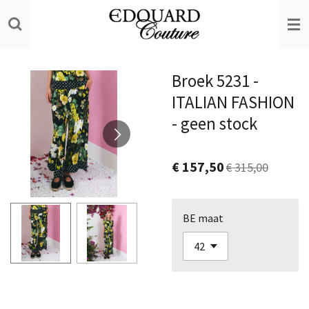
Ga
direct
naar
de
Broek 5231 -
hoofdinhoud
ITALIAN FASHION
- geen stock
€ 157,50
€ 315,00
BE maat