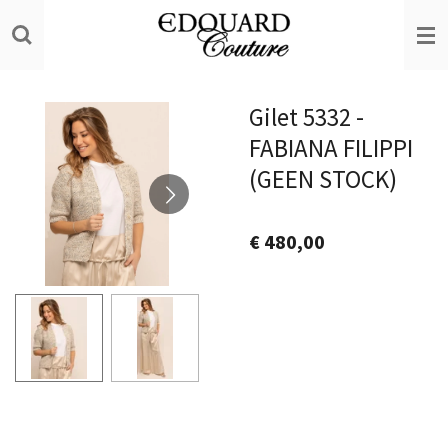
Ga
direct
naar
de
Gilet 5332 -
hoofdinhoud
FABIANA FILIPPI
(GEEN STOCK)
€ 480,00