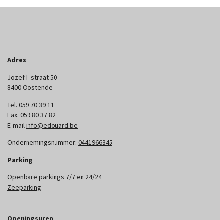
Adres
Jozef II-straat 50
8400 Oostende
Tel.
059 70 39 11
Fax.
059 80 37 82
E-mail
info@edouard.be
Ondernemingsnummer:
0441966345
Parking
Openbare parkings 7/7 en 24/24
Zeeparking
Openingsuren