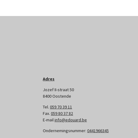
Adres
Jozef II-straat 50
8400 Oostende
Tel.
059 70 39 11
Fax.
059 80 37 82
E-mail
info@edouard.be
Ondernemingsnummer:
0441966345