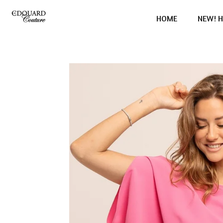
Ga
HOME
NEW! H
direct
naar
de
hoofdinhoud