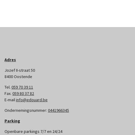
Adres
Jozef II-straat 50
8400 Oostende
Tel.
059 70 39 11
Fax.
059 80 37 82
E-mail
info@edouard.be
Ondernemingsnummer:
0441966345
Parking
Openbare parkings 7/7 en 24/24