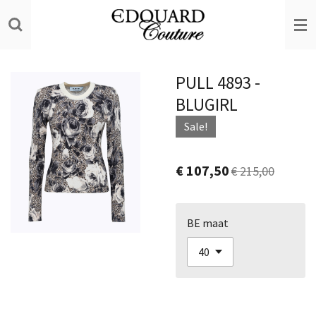
Ga
direct
naar
de
PULL 4893 -
hoofdinhoud
BLUGIRL
Sale!
€ 107,50
€ 215,00
BE maat