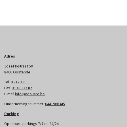
Adres
Jozef II-straat 50
8400 Oostende
Tel.
059 70 39 11
Fax.
059 80 37 82
E-mail
info@edouard.be
Ondernemingsnummer:
0441966345
Parking
Openbare parkings 7/7 en 24/24