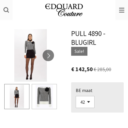
Ga
direct
naar
de
PULL 4890 -
hoofdinhoud
BLUGIRL
Sale!
€ 142,50
€ 285,00
BE maat