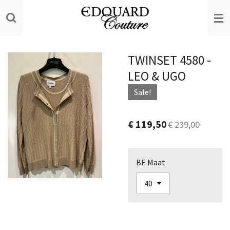
Ga
direct
naar
de
TWINSET 4580 -
hoofdinhoud
LEO & UGO
Sale!
€ 119,50
€ 239,00
BE Maat