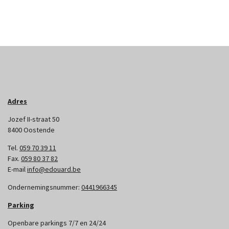
Adres
Jozef II-straat 50
8400 Oostende
Tel.
059 70 39 11
Fax.
059 80 37 82
E-mail
info@edouard.be
Ondernemingsnummer:
0441966345
Parking
Openbare parkings 7/7 en 24/24