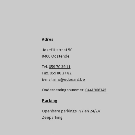
Adres
Jozef II-straat 50
8400 Oostende
Tel.
059 70 39 11
Fax.
059 80 37 82
E-mail
info@edouard.be
Ondernemingsnummer:
0441966345
Parking
Openbare parkings 7/7 en 24/24
Zeeparking