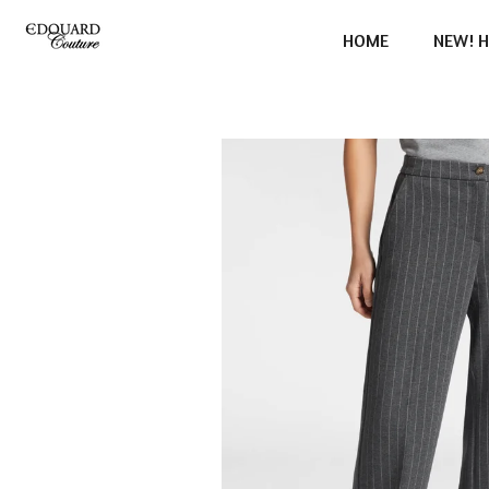
Ga
HOME
NEW! H
direct
naar
de
hoofdinhoud