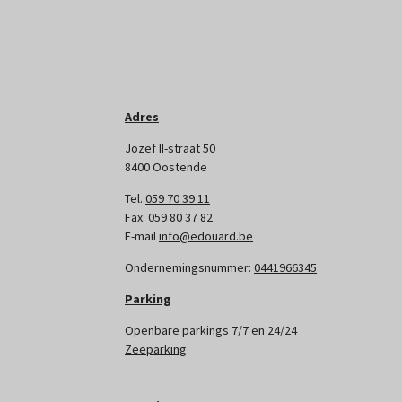
Adres
Jozef II-straat 50
8400 Oostende
Tel.
059 70 39 11
Fax.
059 80 37 82
E-mail
info@edouard.be
Ondernemingsnummer:
0441966345
Parking
Openbare parkings 7/7 en 24/24
Zeeparking