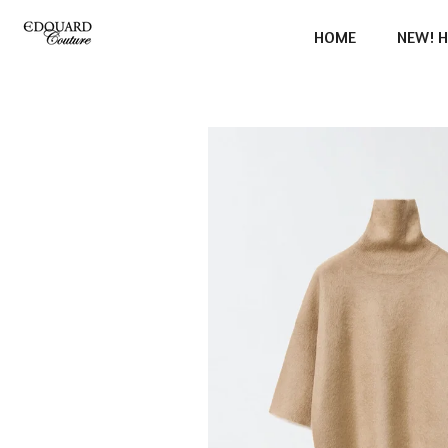
Ga
HOME
NEW! H
direct
naar
de
hoofdinhoud