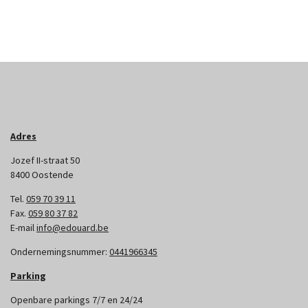
Adres
Jozef II-straat 50
8400 Oostende
Tel.
059 70 39 11
Fax.
059 80 37 82
E-mail
info@edouard.be
Ondernemingsnummer:
0441966345
Parking
Openbare parkings 7/7 en 24/24