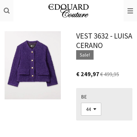
Ga
direct
naar
de
VEST 3632 - LUISA
hoofdinhoud
CERANO
Sale!
€ 249,97
€ 499,95
BE