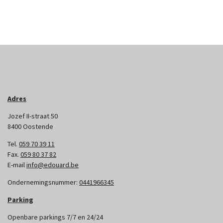
Adres
Jozef II-straat 50
8400 Oostende
Tel.
059 70 39 11
Fax.
059 80 37 82
E-mail
info@edouard.be
Ondernemingsnummer:
0441966345
Parking
Openbare parkings 7/7 en 24/24