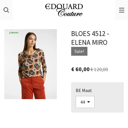
Ga
direct
naar
de
BLOES 4512 -
hoofdinhoud
ELENA MIRO
Sale!
€ 60,00
€ 120,00
BE Maat