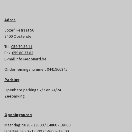
Adres
Jozef II-straat 50
8400 Oostende
Tel.
059 70 39 11
Fax.
059 80 37 82
E-mail
info@edouard.be
Ondernemingsnummer:
0441966345
Parking
Openbare parkings 7/7 en 24/24
Zeeparking
Openingsuren
Maandag: 9u30 - 13u00 / 14u00 - 18u00
Dinsdag: 9u30 - 13u00 / 14u00 - 18u00