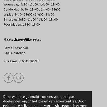
Woensdag: 9u30 - 13u00 / 14u00 - 18u00
Donderdag: 9u30 - 13u00 / 14u00 - 18u00
Vrijdag: 9u30 - 13u00 / 14u00 - 18u00
Zaterdag: 9u30 - 13u00 / 14u00 - 18u00
Feestdagen: 14:30 - 18:00
Maatschappelijke zetel
Jozef II-straat 50
8400 Oostende
RPR Gent BE 0441 966 345
F
I
a
n
c
s
e
t
Deze website gebruikt cookies voor analyse-
b
a
© 2025 Edouard Couture
doeleinden en/of het tonen van advertenties. Door
o
g
gebruik te blijven maken van de site gaat u hiermee
o
r