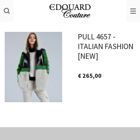
Ga
direct
naar
de
PULL 4657 -
hoofdinhoud
ITALIAN FASHION
[NEW]
€ 265,00