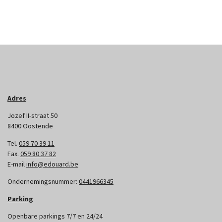
Adres
Jozef II-straat 50
8400 Oostende
Tel.
059 70 39 11
Fax.
059 80 37 82
E-mail
info@edouard.be
Ondernemingsnummer:
0441966345
Parking
Openbare parkings 7/7 en 24/24