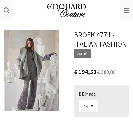
Ga
direct
naar
de
BROEK 4771 -
hoofdinhoud
ITALIAN FASHION
Sale!
€ 194,50
€ 389,00
BE Maat