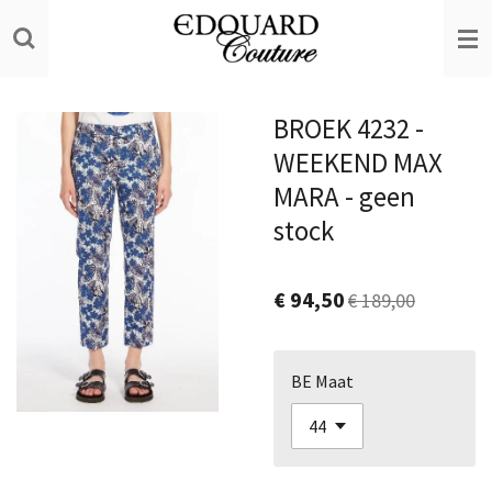
Ga
direct
naar
de
BROEK 4232 -
hoofdinhoud
WEEKEND MAX
MARA - geen
stock
€ 94,50
€ 189,00
BE Maat