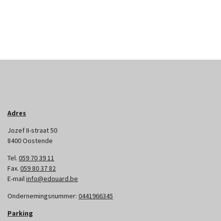
Adres
Jozef II-straat 50
8400 Oostende
Tel.
059 70 39 11
Fax.
059 80 37 82
E-mail
info@edouard.be
Ondernemingsnummer:
0441966345
Parking