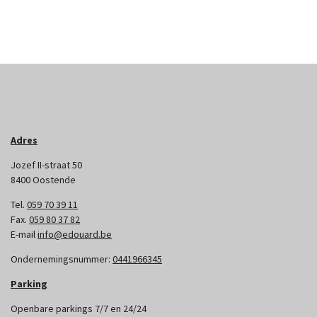
Adres
Jozef II-straat 50
8400 Oostende
Tel.
059 70 39 11
Fax.
059 80 37 82
E-mail
info@edouard.be
Ondernemingsnummer:
0441966345
Parking
Openbare parkings 7/7 en 24/24