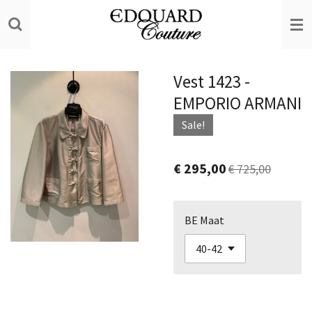
Ga
direct
naar
de
Vest 1423 -
hoofdinhoud
EMPORIO ARMANI
Sale!
€ 295,00
€ 725,00
BE Maat