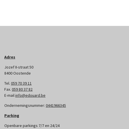
Adres
Jozef II-straat 50
8400 Oostende
Tel.
059 70 39 11
Fax.
059 80 37 82
E-mail
info@edouard.be
Ondernemingsnummer:
0441966345
Parking
Openbare parkings 7/7 en 24/24