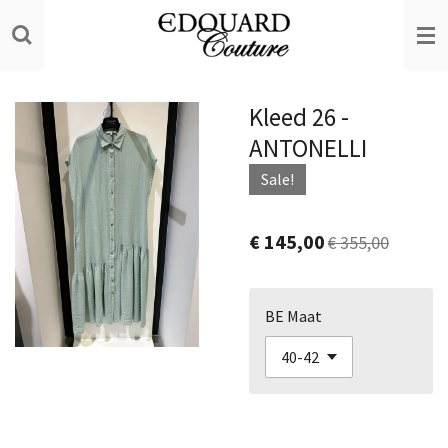
Ga
direct
naar
de
Kleed 26 -
hoofdinhoud
ANTONELLI
Sale!
€ 145,00
€ 355,00
BE Maat