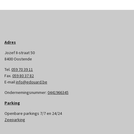
Adres
Jozef II-straat 50
8400 Oostende
Tel.
059 70 39 11
Fax.
059 80 37 82
E-mail
info@edouard.be
Ondernemingsnummer:
0441966345
Parking
Openbare parkings 7/7 en 24/24
Zeeparking