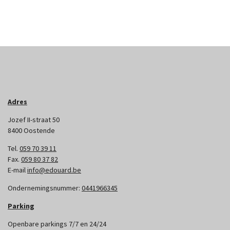
Adres
Jozef II-straat 50
8400 Oostende
Tel.
059 70 39 11
Fax.
059 80 37 82
E-mail
info@edouard.be
Ondernemingsnummer:
0441966345
Parking
Openbare parkings 7/7 en 24/24