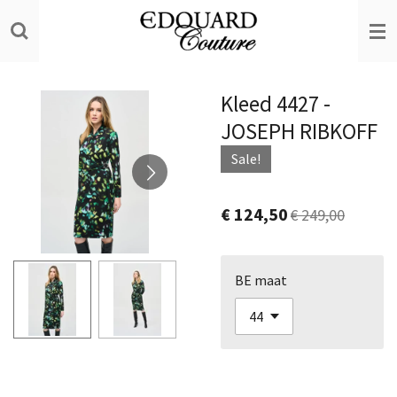
Ga
direct
naar
de
Kleed 4427 -
hoofdinhoud
JOSEPH RIBKOFF
Sale!
€ 124,50
€ 249,00
BE maat