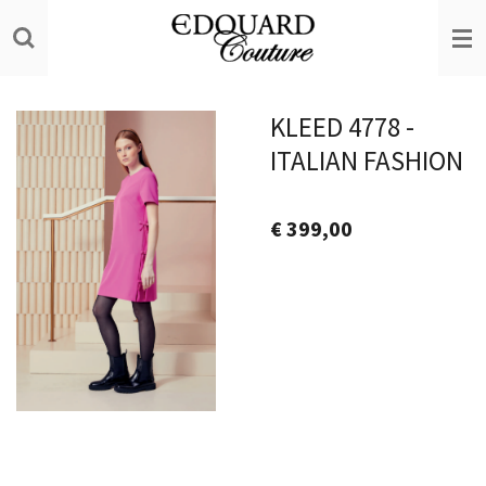
Ga
direct
naar
de
KLEED 4778 -
hoofdinhoud
ITALIAN FASHION
€ 399,00