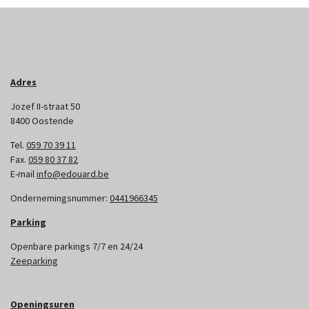
Adres
Jozef II-straat 50
8400 Oostende
Tel.
059 70 39 11
Fax.
059 80 37 82
E-mail
info@edouard.be
Ondernemingsnummer:
0441966345
Parking
Openbare parkings 7/7 en 24/24
Zeeparking
Openingsuren