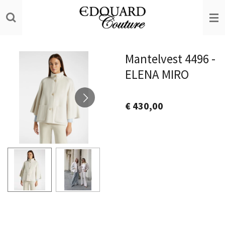
Ga
direct
naar
de
Mantelvest 4496 -
hoofdinhoud
ELENA MIRO
€ 430,00