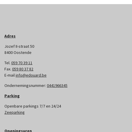
Adres
Jozef II-straat 50
8400 Oostende
Tel.
059 70 39 11
Fax.
059 80 37 82
E-mail
info@edouard.be
Ondernemingsnummer:
0441966345
Parking
Openbare parkings 7/7 en 24/24
Zeeparking
Openingsuren