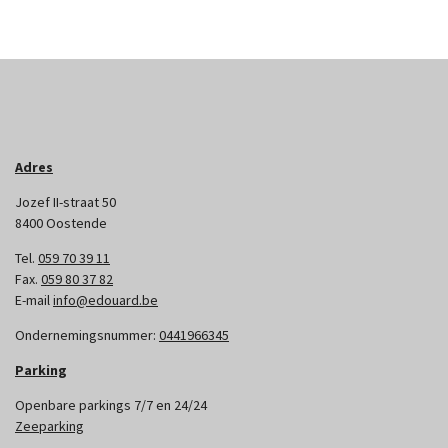
Adres
Jozef II-straat 50
8400 Oostende
Tel.
059 70 39 11
Fax.
059 80 37 82
E-mail
info@edouard.be
Ondernemingsnummer:
0441966345
Parking
Openbare parkings 7/7 en 24/24
Zeeparking