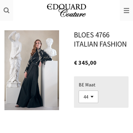
Ga
direct
naar
de
BLOES 4766
hoofdinhoud
ITALIAN FASHION
€ 345,00
BE Maat