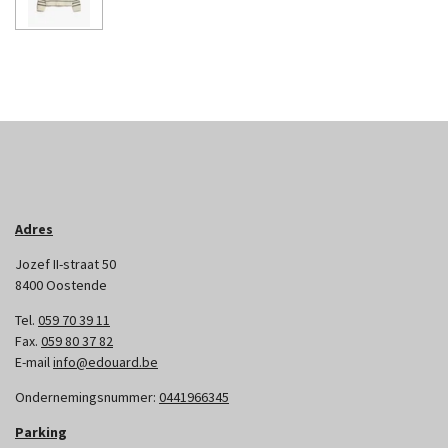
Adres
Jozef II-straat 50
8400 Oostende
Tel.
059 70 39 11
Fax.
059 80 37 82
E-mail
info@edouard.be
Ondernemingsnummer:
0441966345
Parking