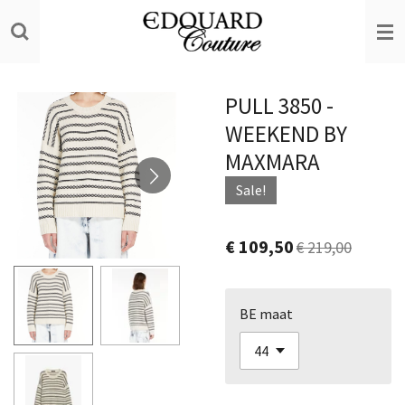
Ga
direct
naar
de
PULL 3850 -
hoofdinhoud
WEEKEND BY
MAXMARA
Sale!
€ 109,50
€ 219,00
BE maat