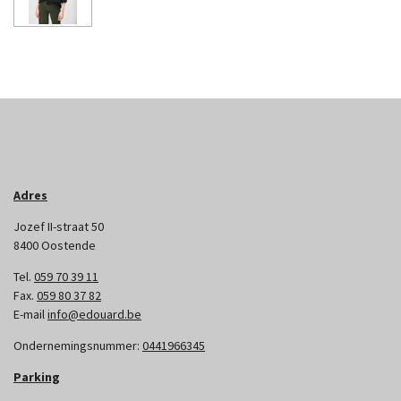
Adres
Jozef II-straat 50
8400 Oostende
Tel.
059 70 39 11
Fax.
059 80 37 82
E-mail
info@edouard.be
Ondernemingsnummer:
0441966345
Parking