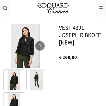
Ga
direct
naar
de
VEST 4391 -
hoofdinhoud
JOSEPH RIBKOFF
[NEW]
€ 269,00