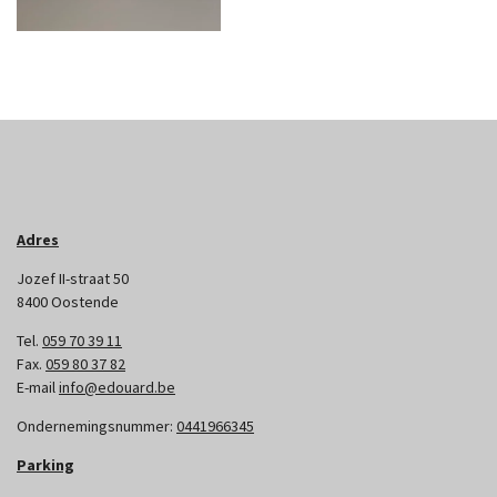
Adres
Jozef II-straat 50
8400 Oostende
Tel.
059 70 39 11
Fax.
059 80 37 82
E-mail
info@edouard.be
Ondernemingsnummer:
0441966345
Parking