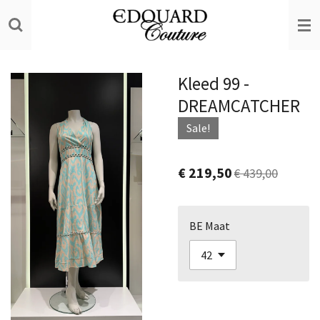
Ga
direct
naar
de
Kleed 99 -
hoofdinhoud
DREAMCATCHER
Sale!
€ 219,50
€ 439,00
BE Maat