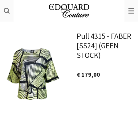
Ga
direct
naar
de
Pull 4315 - FABER
hoofdinhoud
[SS24] (GEEN
STOCK)
€ 179,00