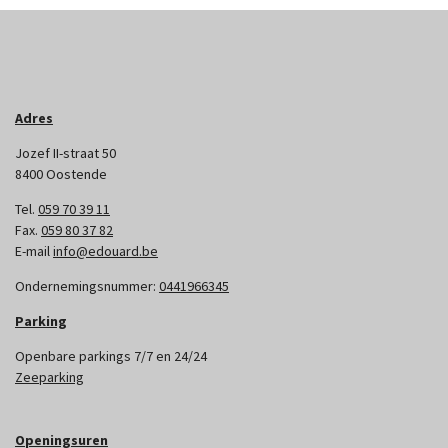
Adres
Jozef II-straat 50
8400 Oostende
Tel.
059 70 39 11
Fax.
059 80 37 82
E-mail
info@edouard.be
Ondernemingsnummer:
0441966345
Parking
Openbare parkings 7/7 en 24/24
Zeeparking
Openingsuren