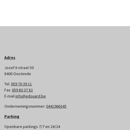
Adres
Jozef II-straat 50
8400 Oostende
Tel.
059 70 39 11
Fax.
059 80 37 82
E-mail
info@edouard.be
Ondernemingsnummer:
0441966345
Parking
Openbare parkings 7/7 en 24/24