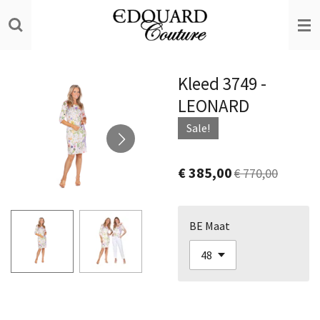
Ga
direct
naar
de
Kleed 3749 -
hoofdinhoud
LEONARD
Sale!
€ 385,00
€ 770,00
BE Maat