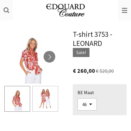
Ga
direct
naar
de
T-shirt 3753 -
hoofdinhoud
LEONARD
Sale!
€ 260,00
€ 520,00
BE Maat