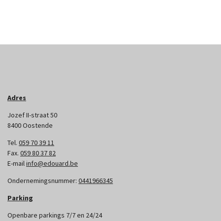
Adres
Jozef II-straat 50
8400 Oostende
Tel.
059 70 39 11
Fax.
059 80 37 82
E-mail
info@edouard.be
Ondernemingsnummer:
0441966345
Parking
Openbare parkings 7/7 en 24/24