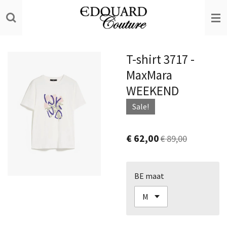
Ga
direct
naar
de
T-shirt 3717 -
hoofdinhoud
MaxMara
WEEKEND
Sale!
€ 62,00
€ 89,00
BE maat