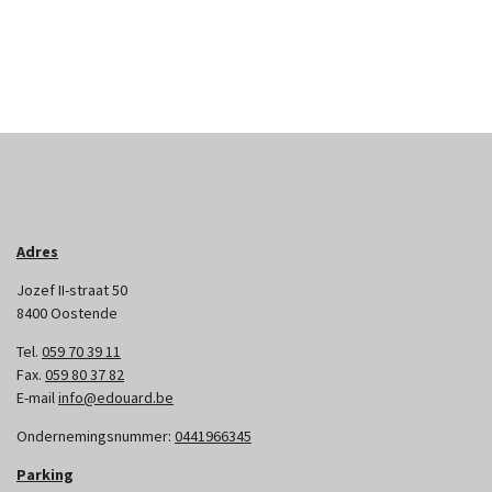
Adres
Jozef II-straat 50
8400 Oostende
Tel.
059 70 39 11
Fax.
059 80 37 82
E-mail
info@edouard.be
Ondernemingsnummer:
0441966345
Parking