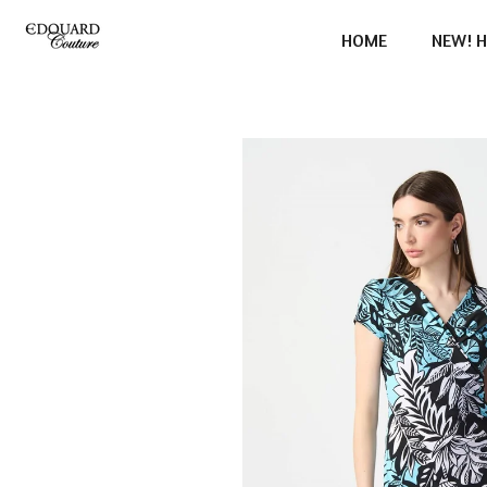
Ga
HOME
NEW! H
direct
naar
de
hoofdinhoud