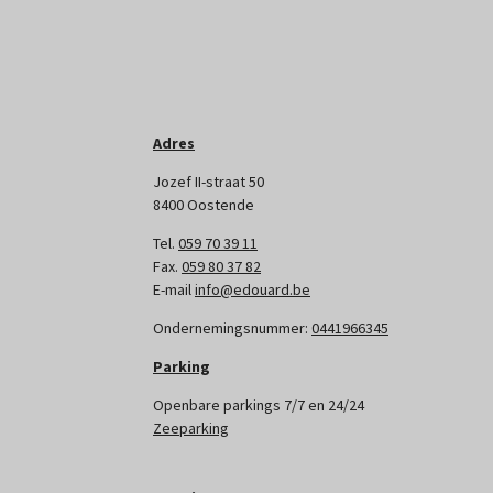
Adres
Jozef II-straat 50
8400 Oostende
Tel.
059 70 39 11
Fax.
059 80 37 82
E-mail
info@edouard.be
Ondernemingsnummer:
0441966345
Parking
Openbare parkings 7/7 en 24/24
Zeeparking