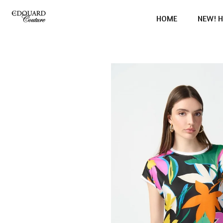
Ga
HOME
NEW! H
direct
naar
de
hoofdinhoud