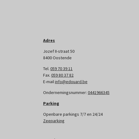
Adres
Jozef II-straat 50
8400 Oostende
Tel.
059 70 39 11
Fax.
059 80 37 82
E-mail
info@edouard.be
Ondernemingsnummer:
0441966345
Parking
Openbare parkings 7/7 en 24/24
Zeeparking