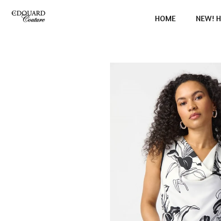
Ga
HOME
NEW! H
direct
naar
de
hoofdinhoud