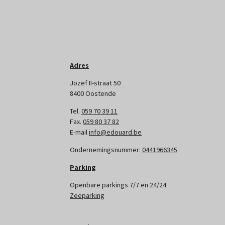
Adres
Jozef II-straat 50
8400 Oostende
Tel.
059 70 39 11
Fax.
059 80 37 82
E-mail
info@edouard.be
Ondernemingsnummer:
0441966345
Parking
Openbare parkings 7/7 en 24/24
Zeeparking