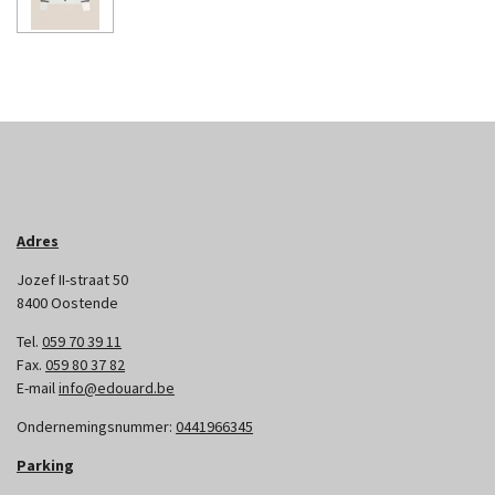
Adres
Jozef II-straat 50
8400 Oostende
Tel.
059 70 39 11
Fax.
059 80 37 82
E-mail
info@edouard.be
Ondernemingsnummer:
0441966345
Parking