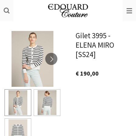
Ga
direct
naar
de
Gilet 3995 -
hoofdinhoud
ELENA MIRO
[SS24]
€ 190,00