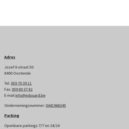
Adres
Jozef II-straat 50
8400 Oostende
Tel.
059 70 39 11
Fax.
059 80 37 82
E-mail
info@edouard.be
Ondernemingsnummer:
0441966345
Parking
Openbare parkings 7/7 en 24/24