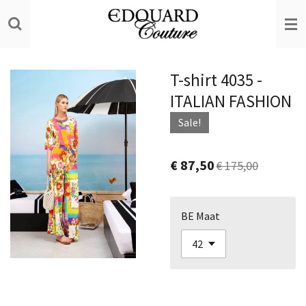
Ga
direct
naar
de
T-shirt 4035 -
hoofdinhoud
ITALIAN FASHION
Sale!
€ 87,50
€ 175,00
BE Maat