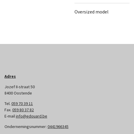
Oversized model
Adres
Jozef II-straat 50
8400 Oostende
Tel.
059 70 39 11
Fax.
059 80 37 82
E-mail
info@edouard.be
Ondernemingsnummer:
0441966345