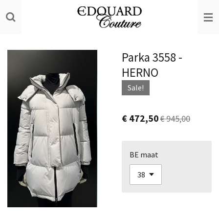
Ga
direct
naar
de
Parka 3558 -
hoofdinhoud
HERNO
Sale!
€ 472,50
€ 945,00
BE maat