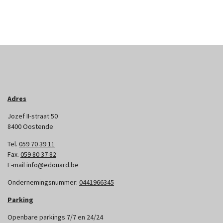
Adres
Jozef II-straat 50
8400 Oostende
Tel.
059 70 39 11
Fax.
059 80 37 82
E-mail
info@edouard.be
Ondernemingsnummer:
0441966345
Parking
Openbare parkings 7/7 en 24/24