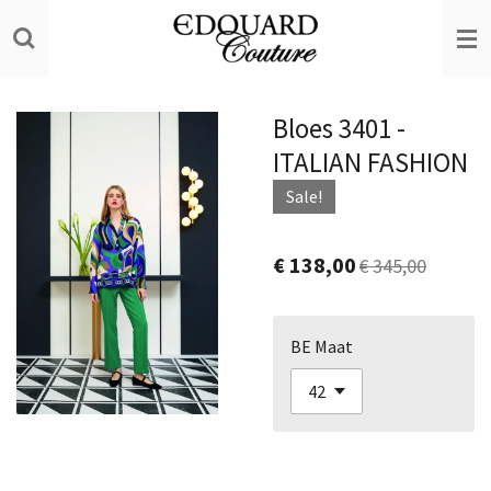
Ga
direct
naar
de
Bloes 3401 -
hoofdinhoud
ITALIAN FASHION
Sale!
€ 138,00
€ 345,00
BE Maat