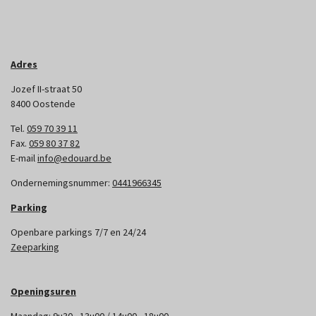
Adres
Jozef II-straat 50
8400 Oostende
Tel.
059 70 39 11
Fax.
059 80 37 82
E-mail
info@edouard.be
Ondernemingsnummer:
0441966345
Parking
Openbare parkings 7/7 en 24/24
Zeeparking
Openingsuren