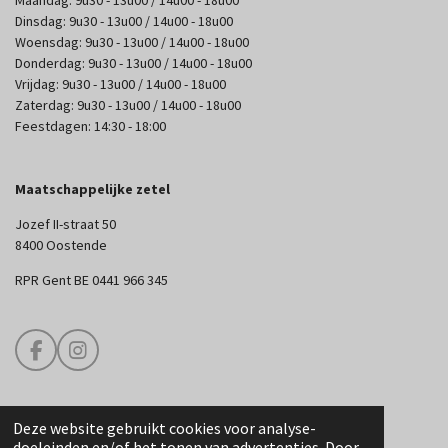
Maandag: 9u30 - 13u00 / 14u00 - 18u00
Dinsdag: 9u30 - 13u00 / 14u00 - 18u00
Woensdag: 9u30 - 13u00 / 14u00 - 18u00
Donderdag: 9u30 - 13u00 / 14u00 - 18u00
Vrijdag: 9u30 - 13u00 / 14u00 - 18u00
Zaterdag: 9u30 - 13u00 / 14u00 - 18u00
Feestdagen: 14:30 - 18:00
Maatschappelijke zetel
Jozef II-straat 50
8400 Oostende
RPR Gent BE 0441 966 345
F
I
a
n
c
s
e
t
Deze website gebruikt cookies voor analyse-
b
a
© 2025 Edouard Couture
doeleinden en/of het tonen van advertenties. Door