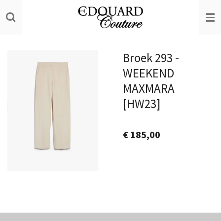
Ga
direct
naar
de
Broek 293 -
hoofdinhoud
WEEKEND
MAXMARA
[HW23]
€ 185,00