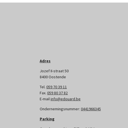
Adres
Jozef II-straat 50
8400 Oostende
Tel.
059 70 39 11
Fax.
059 80 37 82
E-mail
info@edouard.be
Ondernemingsnummer:
0441966345
Parking