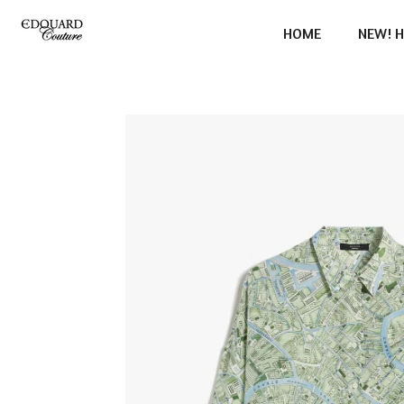
Ga
HOME
NEW! H
direct
naar
de
hoofdinhoud