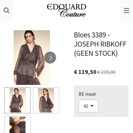
Ga
direct
naar
de
Bloes 3389 -
hoofdinhoud
JOSEPH RIBKOFF
(GEEN STOCK)
€ 119,50
€ 239,00
BE maat