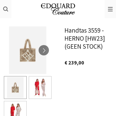
Ga
direct
naar
de
Handtas 3559 -
hoofdinhoud
HERNO [HW23]
(GEEN STOCK)
€ 239,00