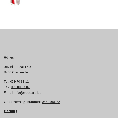
Adres
Jozef II-straat 50
8400 Oostende
Tel.
059 70 39 11
Fax.
059 80 37 82
E-mail
info@edouard.be
Ondernemingsnummer:
0441966345
Parking