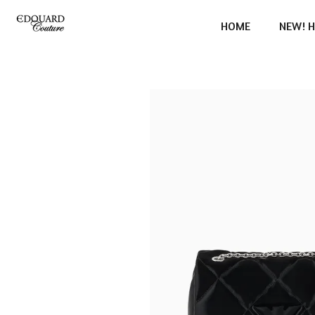
Ga
HOME
NEW! H
direct
naar
de
hoofdinhoud