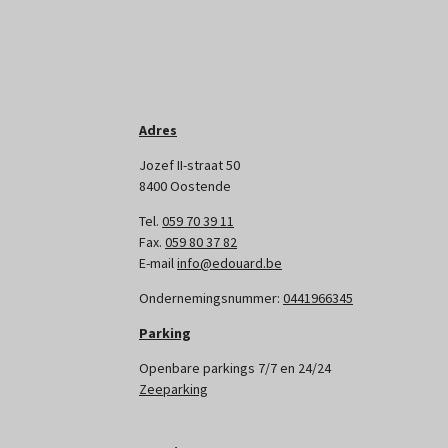
Adres
Jozef II-straat 50
8400 Oostende
Tel.
059 70 39 11
Fax.
059 80 37 82
E-mail
info@edouard.be
Ondernemingsnummer:
0441966345
Parking
Openbare parkings 7/7 en 24/24
Zeeparking