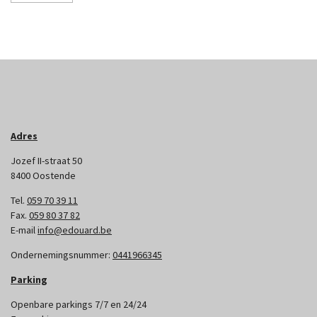
Adres
Jozef II-straat 50
8400 Oostende
Tel.
059 70 39 11
Fax.
059 80 37 82
E-mail
info@edouard.be
Ondernemingsnummer:
0441966345
Parking
Openbare parkings 7/7 en 24/24