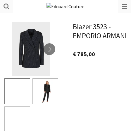
Ga
direct
naar
Blazer 3523 -
de
EMPORIO ARMANI
hoofdinhoud
€ 785,00