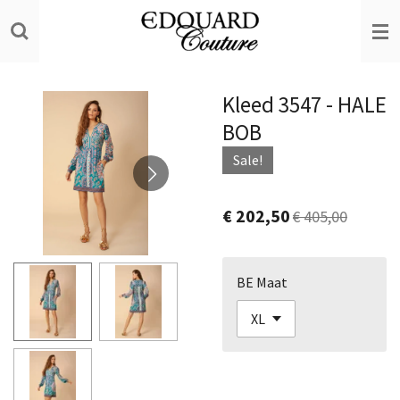
Ga
direct
naar
de
Kleed 3547 - HALE
hoofdinhoud
BOB
Sale!
€ 202,50
€ 405,00
BE Maat