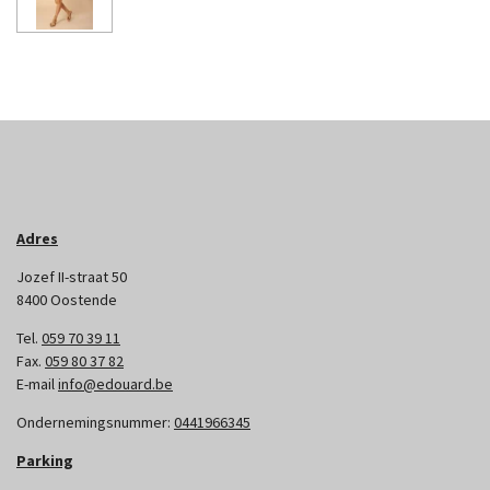
Adres
Jozef II-straat 50
8400 Oostende
Tel.
059 70 39 11
Fax.
059 80 37 82
E-mail
info@edouard.be
Ondernemingsnummer:
0441966345
Parking