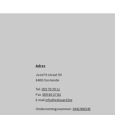
Adres
Jozef II-straat 50
8400 Oostende
Tel.
059 70 39 11
Fax.
059 80 37 82
E-mail
info@edouard.be
Ondernemingsnummer:
0441966345