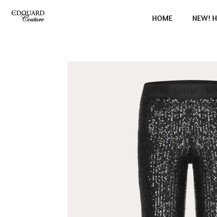
Ga
HOME
NEW! H
direct
naar
de
hoofdinhoud